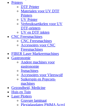
Printers
DTF Printer
Materialen voor UV DTF
Printers
UV Printer
Verbruiksartikelen voor UV
DTF-printers
UV en DTF inkten
CNC Freesmachines
CNC Freesmachines
Accessoires voor CNC
Freesmachines
FIBER Laser Markeermachines
Gastronomie
Andere machines voor
gastronomie
Ijsmachines
Accessoires voor Vleeswolf
Suikerspin en Popcorn-
machines
Gezondheid, Medicine
Huis en Tuin
Laser Plotters
Gravure laminaat
Plexiglasplaten PMMA Acryl