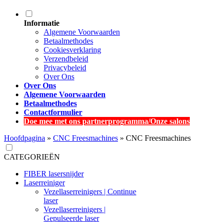
Informatie
Algemene Voorwaarden
Betaalmethodes
Cookiesverklaring
Verzendbeleid
Privacybeleid
Over Ons
Over Ons
Algemene Voorwaarden
Betaalmethodes
Contactformulier
Doe mee met ons partnerprogramma/Onze salons
Hoofdpagina
»
CNC Freesmachines
»
CNC Freesmachines
CATEGORIEËN
FIBER lasersnijder
Laserreiniger
Vezellaserreinigers | Continue
laser
Vezellaserreinigers |
Gepulseerde laser