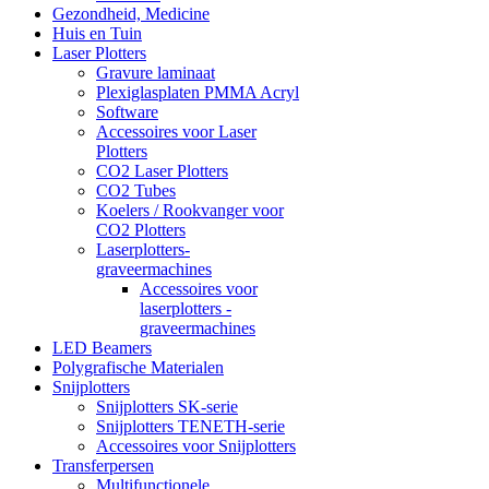
Gezondheid, Medicine
Huis en Tuin
Laser Plotters
Gravure laminaat
Plexiglasplaten PMMA Acryl
Software
Accessoires voor Laser
Plotters
CO2 Laser Plotters
CO2 Tubes
Koelers / Rookvanger voor
CO2 Plotters
Laserplotters-
graveermachines
Accessoires voor
laserplotters -
graveermachines
LED Beamers
Polygrafische Materialen
Snijplotters
Snijplotters SK-serie
Snijplotters TENETH-serie
Accessoires voor Snijplotters
Transferpersen
Multifunctionele