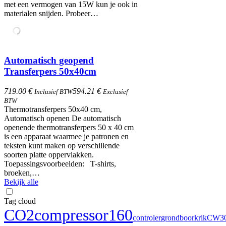
met een vermogen van 15W kun je ook in
materialen snijden. Probeer…
Automatisch geopend
Transferpers 50x40cm
719.00 €
594.21 €
Inclusief BTW
Exclusief
BTW
Thermotransferpers 50x40 cm,
Automatisch openen De automatisch
openende thermotransferpers 50 x 40 cm
is een apparaat waarmee je patronen en
teksten kunt maken op verschillende
soorten platte oppervlakken.
Toepassingsvoorbeelden: T-shirts,
broeken,…
Bekijk alle
Tag cloud
CO2
compressor
160
controler
grondboor
krik
CW3