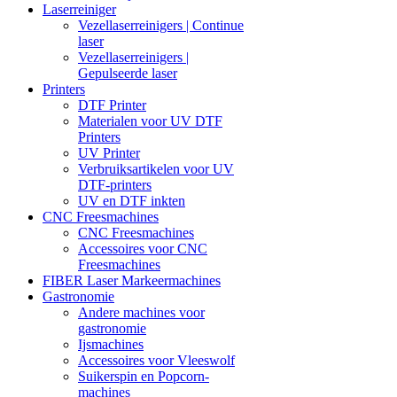
Laserreiniger
Vezellaserreinigers | Continue
laser
Vezellaserreinigers |
Gepulseerde laser
Printers
DTF Printer
Materialen voor UV DTF
Printers
UV Printer
Verbruiksartikelen voor UV
DTF-printers
UV en DTF inkten
CNC Freesmachines
CNC Freesmachines
Accessoires voor CNC
Freesmachines
FIBER Laser Markeermachines
Gastronomie
Andere machines voor
gastronomie
Ijsmachines
Accessoires voor Vleeswolf
Suikerspin en Popcorn-
machines