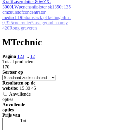
Kraft
Laserplotter 80w
ZX-
3000LW
penen
snijploter sk1350t 135
cm
zuurstofconcentrator
medisch
Dtf
atomstack p1
ketting afm -
0,325
cnc router
5 assig
goud naam
ty
420
Rong graveren
MTechnic
Pagina
1
2
3
...
12
Totaal producten:
170
Sorteer op
Resultaten op de
website:
15
30
45
Anvullende
opties
Anvullende
opties
Prijs van
Tot