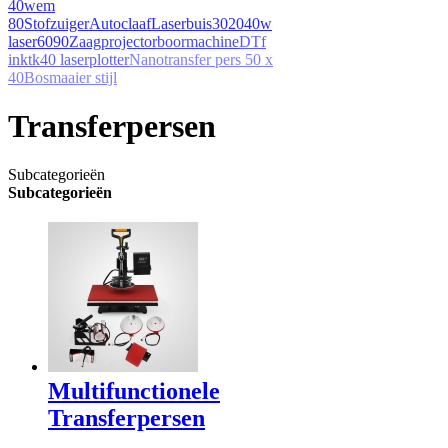
40w
em
80
Stofzuiger
Autoclaaf
Laserbuis
3020
40w
laser
6090
Zaag
projector
boormachine
DTf
inkt
k40 laserplotter
Nano
transfer pers 50 x
40
Bosmaaier stijl
Transferpersen
Subcategorieën
Subcategorieën
Multifunctionele
Transferpersen