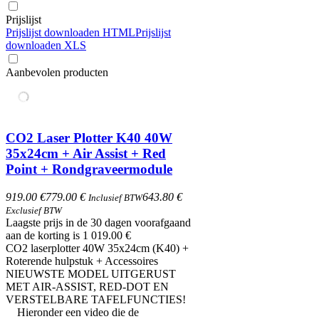
Prijslijst
Prijslijst downloaden HTML
Prijslijst
downloaden XLS
Aanbevolen producten
CO2 Laser Plotter K40 40W
35x24cm + Air Assist + Red
Point + Rondgraveermodule
919.00 €
779.00 €
643.80 €
Inclusief BTW
Exclusief BTW
Laagste prijs in de 30 dagen voorafgaand
aan de korting is 1 019.00 €
CO2 laserplotter 40W 35x24cm (K40) +
Roterende hulpstuk + Accessoires
NIEUWSTE MODEL UITGERUST
MET AIR-ASSIST, RED-DOT EN
VERSTELBARE TAFELFUNCTIES!
Hieronder een video die de