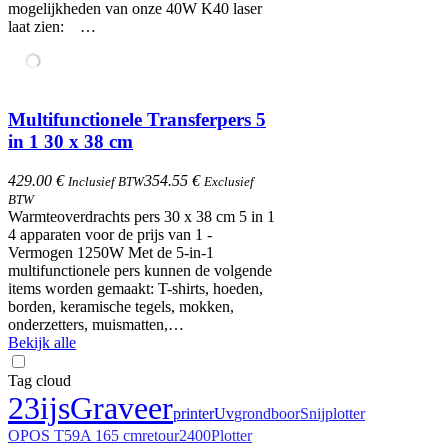
mogelijkheden van onze 40W K40 laser
laat zien: …
Multifunctionele Transferpers 5
in 1 30 x 38 cm
429.00 €
354.55 €
Inclusief BTW
Exclusief
BTW
Warmteoverdrachts pers 30 x 38 cm 5 in 1
4 apparaten voor de prijs van 1 -
Vermogen 1250W Met de 5-in-1
multifunctionele pers kunnen de volgende
items worden gemaakt: T-shirts, hoeden,
borden, keramische tegels, mokken,
onderzetters, muismatten,…
Bekijk alle
Tag cloud
23
ijs
Graveer
printer
Uv
grondboor
Snijplotter
OPOS T59A 165 cm
retour
2400
Plotter