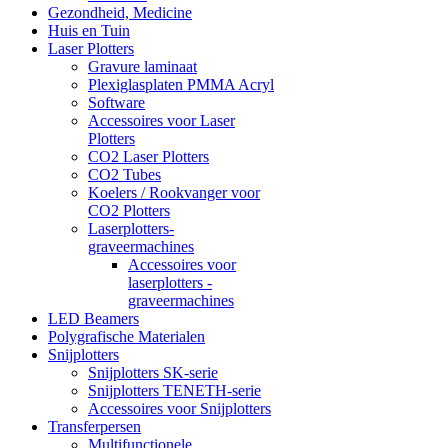
Gezondheid, Medicine
Huis en Tuin
Laser Plotters
Gravure laminaat
Plexiglasplaten PMMA Acryl
Software
Accessoires voor Laser
Plotters
CO2 Laser Plotters
CO2 Tubes
Koelers / Rookvanger voor
CO2 Plotters
Laserplotters-
graveermachines
Accessoires voor
laserplotters -
graveermachines
LED Beamers
Polygrafische Materialen
Snijplotters
Snijplotters SK-serie
Snijplotters TENETH-serie
Accessoires voor Snijplotters
Transferpersen
Multifunctionele