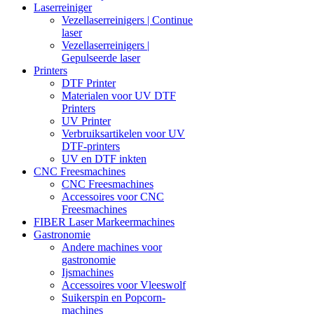
Laserreiniger
Vezellaserreinigers | Continue
laser
Vezellaserreinigers |
Gepulseerde laser
Printers
DTF Printer
Materialen voor UV DTF
Printers
UV Printer
Verbruiksartikelen voor UV
DTF-printers
UV en DTF inkten
CNC Freesmachines
CNC Freesmachines
Accessoires voor CNC
Freesmachines
FIBER Laser Markeermachines
Gastronomie
Andere machines voor
gastronomie
Ijsmachines
Accessoires voor Vleeswolf
Suikerspin en Popcorn-
machines