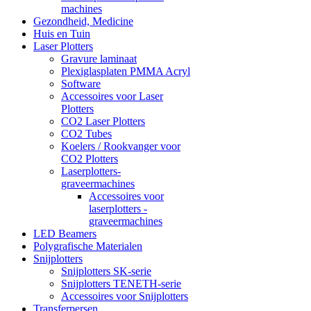
machines
Gezondheid, Medicine
Huis en Tuin
Laser Plotters
Gravure laminaat
Plexiglasplaten PMMA Acryl
Software
Accessoires voor Laser
Plotters
CO2 Laser Plotters
CO2 Tubes
Koelers / Rookvanger voor
CO2 Plotters
Laserplotters-
graveermachines
Accessoires voor
laserplotters -
graveermachines
LED Beamers
Polygrafische Materialen
Snijplotters
Snijplotters SK-serie
Snijplotters TENETH-serie
Accessoires voor Snijplotters
Transferpersen