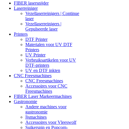
FIBER lasersnijder
Laserreiniger
Vezellaserreinigers | Continue
laser
Vezellaserreinigers |
Gepulseerde laser
Printers
DTF Printer
Materialen voor UV DTF
Printers
UV Printer
Verbruiksartikelen voor UV
DTF-printers
UV en DTF inkten
CNC Freesmachines
CNC Freesmachines
Accessoires voor CNC
Freesmachines
FIBER Laser Markeermachines
Gastronomie
Andere machines voor
gastronomie
Ijsmachines
Accessoires voor Vleeswolf
Suikerspin en Popcorn-