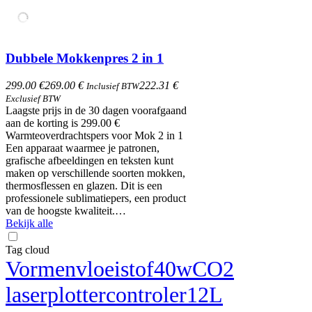
Dubbele Mokkenpres 2 in 1
299.00 €
269.00 €
222.31 €
Inclusief BTW
Exclusief BTW
Laagste prijs in de 30 dagen voorafgaand
aan de korting is 299.00 €
Warmteoverdrachtspers voor Mok 2 in 1​
Een apparaat waarmee je patronen,
grafische afbeeldingen en teksten kunt
maken op verschillende soorten mokken,
thermosflessen en glazen. Dit is een
professionele sublimatiepers, een product
van de hoogste kwaliteit.…
Bekijk alle
Tag cloud
Vormen
vloeistof
40w
CO2
laserplotter
controler
12L