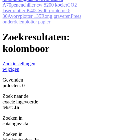
A70
penen
chiller cw 5200 koeler
CO2
laser plotter K40
Cw
dtf printer
uc 6
30A
vory
plotter 135
Rong graveren
Frees
onderdelen
plotter papier
Zoekresultaten:
kolomboor
Zoekinstellingen
wijzigen
Gevonden
prdocten:
0
Zoek naar de
exacte ingevoerde
tekst:
Ja
Zoeken in
catalogus:
Ja
Zoeken in
fabrikantcodes:
Ja