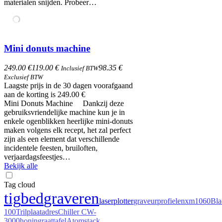
materialen snijden. Probeer…
Mini donuts machine
249.00 €
119.00 €
98.35 €
Inclusief BTW
Exclusief BTW
Laagste prijs in de 30 dagen voorafgaand
aan de korting is 249.00 €
Mini Donuts Machine Dankzij deze
gebruiksvriendelijke machine kun je in
enkele ogenblikken heerlijke mini-donuts
maken volgens elk recept, het zal perfect
zijn als een element dat verschillende
incidentele feesten, bruiloften,
verjaardagsfeestjes…
Bekijk alle
Tag cloud
tig
bed
graveren
laserplotter
graveur
profielen
xm1060
Bla
100
Trilplaat
adres
Chiller CW-
3000
honingraattafel
Atomstack