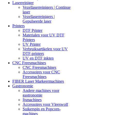
Laserreiniger
Vezellaserreinigers | Continue
laser
Vezellaserreinigers |
Gepulseerde laser
Printers
DTF Printer
Materialen voor UV DTF
Printers
UV Printer
Verbruiksartikelen voor UV
DTF-printers
UV en DTF inkten
CNC Freesmachines
CNC Freesmachines
Accessoires voor CNC
Freesmachines
FIBER Laser Markeermachines
Gastronomie
Andere machines voor
gastronomie
Ijsmachines
Accessoires voor Vleeswolf
Suikerspin en Popcorn-
machines