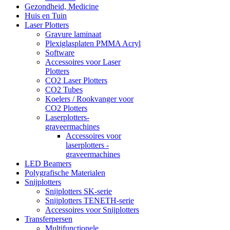
Gezondheid, Medicine
Huis en Tuin
Laser Plotters
Gravure laminaat
Plexiglasplaten PMMA Acryl
Software
Accessoires voor Laser
Plotters
CO2 Laser Plotters
CO2 Tubes
Koelers / Rookvanger voor
CO2 Plotters
Laserplotters-
graveermachines
Accessoires voor
laserplotters -
graveermachines
LED Beamers
Polygrafische Materialen
Snijplotters
Snijplotters SK-serie
Snijplotters TENETH-serie
Accessoires voor Snijplotters
Transferpersen
Multifunctionele