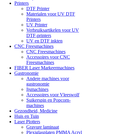
Printers
DTF Printer
Materialen voor UV DTF
Printers
UV Printer
Verbruiksartikelen voor UV
DTF-printers
UV en DTF inkten
CNC Freesmachines
CNC Freesmachines
Accessoires voor CNC
Freesmachines
FIBER Laser Markeermachines
Gastronomie
Andere machines voor
gastronomie
Ijsmachines
Accessoires voor Vleeswolf
Suikerspin en Popcorn-
machines
Gezondheid, Medicine
Huis en Tuin
Laser Plotters
Gravure laminaat
Plexiglasplaten PMMA Acryl