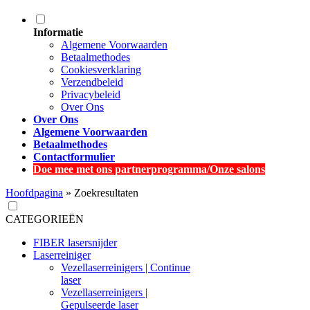
Informatie
Algemene Voorwaarden
Betaalmethodes
Cookiesverklaring
Verzendbeleid
Privacybeleid
Over Ons
Over Ons
Algemene Voorwaarden
Betaalmethodes
Contactformulier
Doe mee met ons partnerprogramma/Onze salons
Hoofdpagina
»
Zoekresultaten
CATEGORIEËN
FIBER lasersnijder
Laserreiniger
Vezellaserreinigers | Continue
laser
Vezellaserreinigers |
Gepulseerde laser