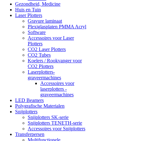
Gezondheid, Medicine
Huis en Tuin
Laser Plotters
Gravure laminaat
Plexiglasplaten PMMA Acryl
Software
Accessoires voor Laser
Plotters
CO2 Laser Plotters
CO2 Tubes
Koelers / Rookvanger voor
CO2 Plotters
Laserplotters-
graveermachines
Accessoires voor
laserplotters -
graveermachines
LED Beamers
Polygrafische Materialen
Snijplotters
Snijplotters SK-serie
Snijplotters TENETH-serie
Accessoires voor Snijplotters
Transferpersen
Multifunctionele