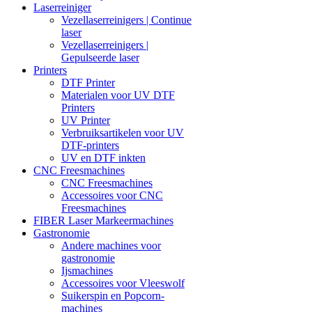
Laserreiniger
Vezellaserreinigers | Continue
laser
Vezellaserreinigers |
Gepulseerde laser
Printers
DTF Printer
Materialen voor UV DTF
Printers
UV Printer
Verbruiksartikelen voor UV
DTF-printers
UV en DTF inkten
CNC Freesmachines
CNC Freesmachines
Accessoires voor CNC
Freesmachines
FIBER Laser Markeermachines
Gastronomie
Andere machines voor
gastronomie
Ijsmachines
Accessoires voor Vleeswolf
Suikerspin en Popcorn-
machines