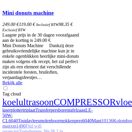
Mini donuts machine
249.00 €
119.00 €
98.35 €
Inclusief BTW
Exclusief BTW
Laagste prijs in de 30 dagen voorafgaand
aan de korting is 249.00 €
Mini Donuts Machine Dankzij deze
gebruiksvriendelijke machine kun je in
enkele ogenblikken heerlijke mini-donuts
maken volgens elk recept, het zal perfect
zijn als een element dat verschillende
incidentele feesten, bruiloften,
verjaardagsfeestjes…
Bekijk alle
Tag cloud
koel
ultrasoon
COMPRESSOR
vloe
laserplotter
triplaat
Transferpers
boren
tafelzaag
LE-
50W-
CL6040T
ruida
vleesmolen
boor
mokkenpers
6040
Mant
10136
Kolombo
mag
xm1490
Fhd wifi
projector
Transferpers 38x38 2 in