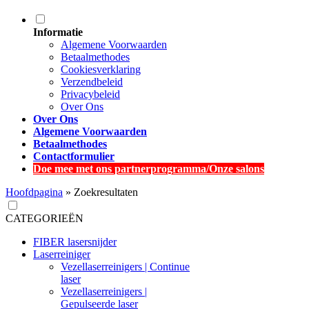
Informatie
Algemene Voorwaarden
Betaalmethodes
Cookiesverklaring
Verzendbeleid
Privacybeleid
Over Ons
Over Ons
Algemene Voorwaarden
Betaalmethodes
Contactformulier
Doe mee met ons partnerprogramma/Onze salons
Hoofdpagina
»
Zoekresultaten
CATEGORIEËN
FIBER lasersnijder
Laserreiniger
Vezellaserreinigers | Continue
laser
Vezellaserreinigers |
Gepulseerde laser