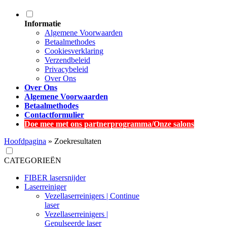
Informatie
Algemene Voorwaarden
Betaalmethodes
Cookiesverklaring
Verzendbeleid
Privacybeleid
Over Ons
Over Ons
Algemene Voorwaarden
Betaalmethodes
Contactformulier
Doe mee met ons partnerprogramma/Onze salons
Hoofdpagina
»
Zoekresultaten
CATEGORIEËN
FIBER lasersnijder
Laserreiniger
Vezellaserreinigers | Continue
laser
Vezellaserreinigers |
Gepulseerde laser