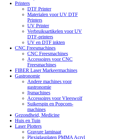
Printers
DTF Printer
Materialen voor UV DTF
Printers
UV Printer
Verbruiksartikelen voor UV
DTF-printers
UV en DTF inkten
CNC Freesmachines
CNC Freesmachines
Accessoires voor CNC
Freesmachines
FIBER Laser Markeermachines
Gastronomie
Andere machines voor
gastronomie
Ijsmachines
Accessoires voor Vleeswolf
Suikerspin en Popcorn-
machines
Gezondheid, Medicine
Huis en Tuin
Laser Plotters
Gravure laminaat
Plexiglasplaten PMMA Acryl